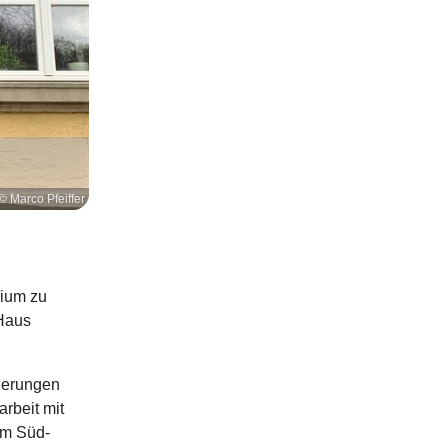
© Marco Pfeiffer
rium zu
"Haus
derungen
rbeit mit
um Süd-