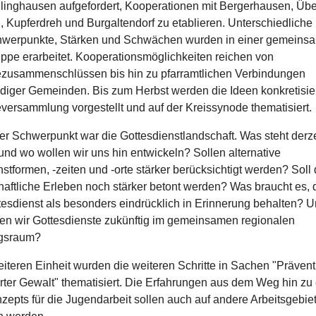
llinghausen aufgefordert, Kooperationen mit Bergerhausen, Übe
, Kupferdreh und Burgaltendorf zu etablieren. Unterschiedliche
hwerpunkte, Stärken und Schwächen wurden in einer gemeins
uppe erarbeitet. Kooperationsmöglichkeiten reichen von
usammenschlüssen bis hin zu pfarramtlichen Verbindungen
diger Gemeinden. Bis zum Herbst werden die Ideen konkretisiert
ersammlung vorgestellt und auf der Kreissynode thematisiert.
er Schwerpunkt war die Gottesdienstlandschaft. Was steht derze
nd wo wollen wir uns hin entwickeln? Sollen alternative
stformen, -zeiten und -orte stärker berücksichtigt werden? Soll
aftliche Erleben noch stärker betont werden? Was braucht es, d
tesdienst als besonders eindrücklich in Erinnerung behalten? 
ren wir Gottesdienste zukünftig im gemeinsamen regionalen
ngsraum?
eiteren Einheit wurden die weiteren Schritte in Sachen "Prävent
erter Gewalt" thematisiert. Die Erfahrungen aus dem Weg hin zu
zepts für die Jugendarbeit sollen auch auf andere Arbeitsgebie