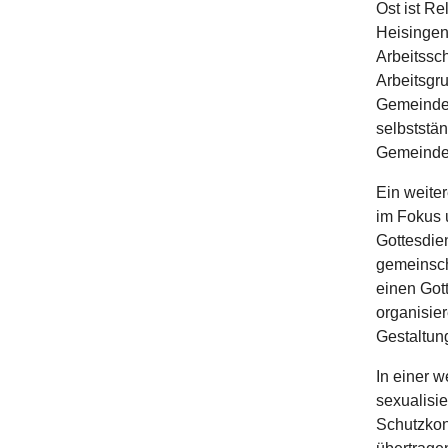
Ost ist Re
Heisingen
Arbeitssc
Arbeitsgr
Gemeindez
selbststän
Gemeindev
Ein weiter
im Fokus u
Gottesdien
gemeinsch
einen Got
organisie
Gestaltu
In einer w
sexualisi
Schutzkon