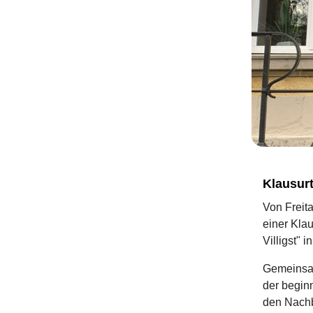
Klausur
Von Freit
einer Klau
Villigst" 
Gemeinsam
der begin
den Nachb