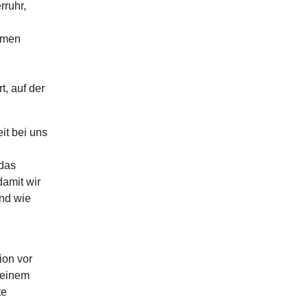
rruhr,
amen
, auf der
it bei uns
 das
amit wir
Und wie
ion vor
 einem
te