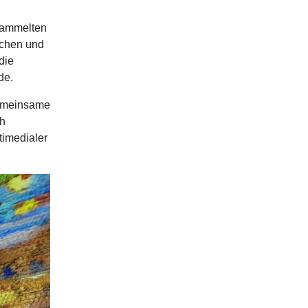
sammelten
ochen und
die
de.
gemeinsame
ch
timedialer