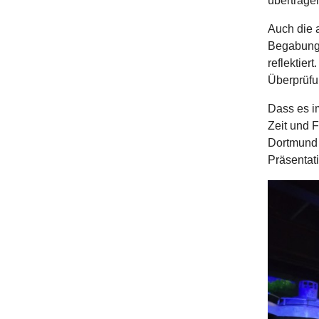
übertrage
Auch die 
Begabunge
reflektier
Überprüfu
Dass es i
Zeit und F
Dortmund 
Präsentat