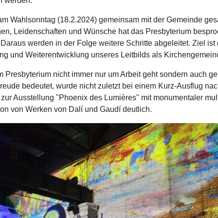
n werden.
am Wahlsonntag (18.2.2024) gemeinsam mit der Gemeinde ge
n, Leidenschaften und Wünsche hat das Presbyterium bespr
t. Daraus werden in der Folge weitere Schritte abgeleitet. Ziel ist 
ng und Weiterentwicklung unseres Leitbilds als Kirchengemein
m Presbyterium nicht immer nur um Arbeit geht sondern auch 
reude bedeutet, wurde nicht zuletzt bei einem Kurz-Ausflug na
zur Ausstellung "Phoenix des Lumières" mit monumentaler mul
ion von Werken von Dalí und Gaudí deutlich.