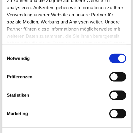
zu können und die Zugriffe auf unsere Website zu
analysieren. Außerdem geben wir Informationen zu Ihrer
Verwendung unserer Website an unsere Partner für
soziale Medien, Werbung und Analysen weiter. Unsere
Partner führen diese Informationen möglicherweise mit
Freizeiten für Kinder und
weiteren Daten zusammen, die Sie ihnen bereitgestellt
Jugendliche
haben oder die sie im Rahmen Ihrer Nutzung der Dienste
gesammelt haben.
E
Weiterlesen
Notwendig
i
n
w
Präferenzen
i
l
l
Statistiken
i
g
Marketing
u
n
g