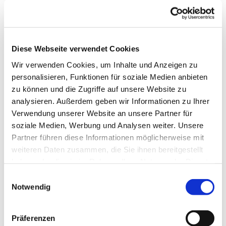
Diese Webseite verwendet Cookies
Wir verwenden Cookies, um Inhalte und Anzeigen zu
personalisieren, Funktionen für soziale Medien anbieten
© Korina Recht
zu können und die Zugriffe auf unsere Website zu
analysieren. Außerdem geben wir Informationen zu Ihrer
Wieder ein toller Erfolg beim
Verwendung unserer Website an unsere Partner für
Frühlingsflohmart!
soziale Medien, Werbung und Analysen weiter. Unsere
Partner führen diese Informationen möglicherweise mit
Bei unserem Frühlingsflohmarkt im Gemeindezentrum
weiteren Daten zusammen, die Sie ihnen bereitgestellt
sind ca. 4600,- € für unsere Diakonie- und
haben oder die sie im Rahmen Ihrer Nutzung der Dienste
Nachhaltigkeitesprojekte zusammen gekommen! Ein
gesammelt haben.
E
toller Erfolg!
Notwendig
i
Herzlichen Dank an das großartige Team, das an allen
n
Tagen mit vollem Einsatz dabei war, ebenso für den
w
Präferenzen
Kuchenverkauf, der alleine 400,-€ erbracht hat.
i