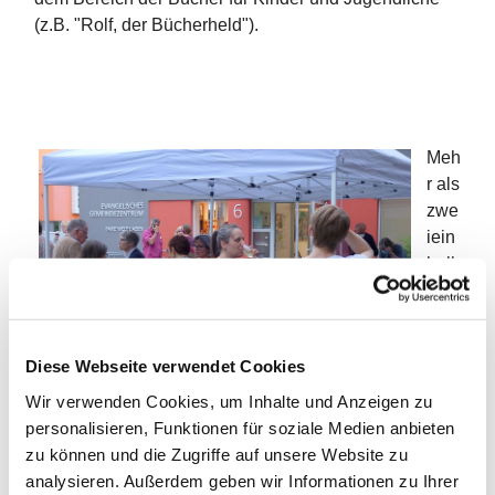
(z.B. "Rolf, der Bücherheld").
Meh
r als
zwe
iein
halb
Stu
nde
n
Diese Webseite verwendet Cookies
hing
en
Wir verwenden Cookies, um Inhalte und Anzeigen zu
Erfrischung bei Wein und Wasser in der Pause
die
personalisieren, Funktionen für soziale Medien anbieten
Gäs
zu können und die Zugriffe auf unsere Website zu
te an den Lippen des Teams der Leselust und konnten
analysieren. Außerdem geben wir Informationen zu Ihrer