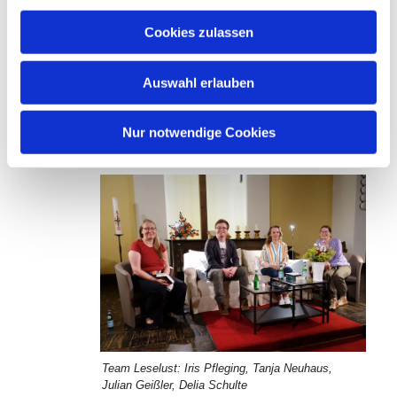
a
u
Cookies zulassen
s
w
Auswahl erlauben
a
h
l
Nur notwendige Cookies
Die Kirche bietet eine stimmungsvolle Bühne
Team Leselust: Iris Pfleging, Tanja Neuhaus,
Julian Geißler, Delia Schulte