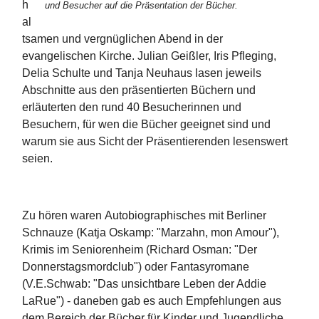
h
und Besucher auf die Präsentation der Bücher.
al
tsamen und vergnüglichen Abend in der
evangelischen Kirche. Julian Geißler, Iris Pfleging,
Delia Schulte und Tanja Neuhaus lasen jeweils
Abschnitte aus den präsentierten Büchern und
erläuterten den rund 40 Besucherinnen und
Besuchern, für wen die Bücher geeignet sind und
warum sie aus Sicht der Präsentierenden lesenswert
seien.
Zu hören waren Autobiographisches mit Berliner
Schnauze (Katja Oskamp: "Marzahn, mon Amour"),
Krimis im Seniorenheim (Richard Osman: "Der
Donnerstagsmordclub") oder Fantasyromane
(V.E.Schwab: "Das unsichtbare Leben der Addie
LaRue") - daneben gab es auch Empfehlungen aus
dem Bereich der Bücher für Kinder und Jugendliche