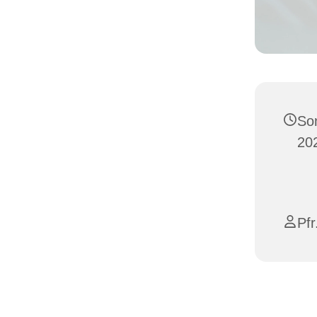
So
202
Pfr