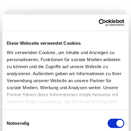
Sonntag, 29. August 2027, 11:00 -
12:00 Uhr
Diese Webseite verwendet Cookies
Ev. Kirchengemeinde Essen-
Wir verwenden Cookies, um Inhalte und Anzeigen zu
Rellinghausen, Oberstraße 65, 45134
personalisieren, Funktionen für soziale Medien anbieten
zu können und die Zugriffe auf unsere Website zu
Essen
analysieren. Außerdem geben wir Informationen zu Ihrer
Verwendung unserer Website an unsere Partner für
Pfr. Markus Söffge
soziale Medien, Werbung und Analysen weiter. Unsere
Partner führen diese Informationen möglicherweise mit
weiteren Daten zusammen, die Sie ihnen bereitgestellt
haben oder die sie im Rahmen Ihrer Nutzung der Dienste
gesammelt haben.
E
Notwendig
i