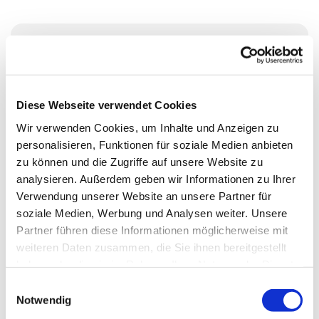
Sonntag, 10. Januar 2027, 11:00 -
12:00 Uhr
Diese Webseite verwendet Cookies
Ev. Kirchengemeinde Essen-
Wir verwenden Cookies, um Inhalte und Anzeigen zu
Rellinghausen, Oberstraße 65, 45134
personalisieren, Funktionen für soziale Medien anbieten
zu können und die Zugriffe auf unsere Website zu
Essen
analysieren. Außerdem geben wir Informationen zu Ihrer
Verwendung unserer Website an unsere Partner für
Pfr. Markus Söffge
soziale Medien, Werbung und Analysen weiter. Unsere
Partner führen diese Informationen möglicherweise mit
weiteren Daten zusammen, die Sie ihnen bereitgestellt
haben oder die sie im Rahmen Ihrer Nutzung der Dienste
gesammelt haben.
E
Notwendig
i