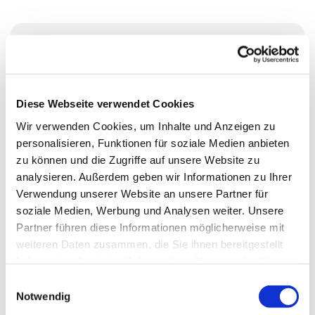
Sonntag, 22. November 2026, 11:00 -
12:00 Uhr
Diese Webseite verwendet Cookies
Ev. Kirchengemeinde Essen-
Wir verwenden Cookies, um Inhalte und Anzeigen zu
Rellinghausen, Oberstraße 65, 45134
personalisieren, Funktionen für soziale Medien anbieten
zu können und die Zugriffe auf unsere Website zu
Essen
analysieren. Außerdem geben wir Informationen zu Ihrer
Verwendung unserer Website an unsere Partner für
Pfr. Markus Söffge
soziale Medien, Werbung und Analysen weiter. Unsere
Partner führen diese Informationen möglicherweise mit
weiteren Daten zusammen, die Sie ihnen bereitgestellt
haben oder die sie im Rahmen Ihrer Nutzung der Dienste
gesammelt haben.
E
Notwendig
i