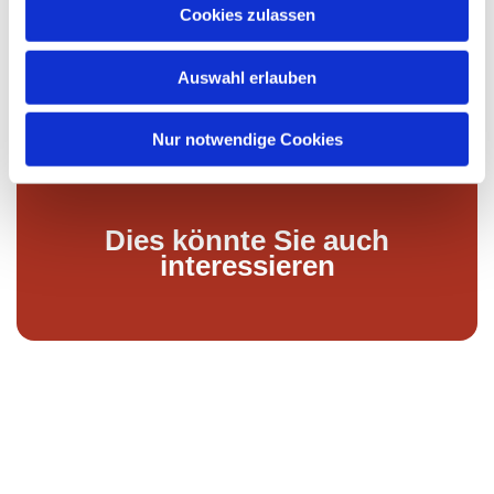
u
Cookies zulassen
s
w
Auswahl erlauben
a
h
l
Nur notwendige Cookies
Dies könnte Sie auch
interessieren