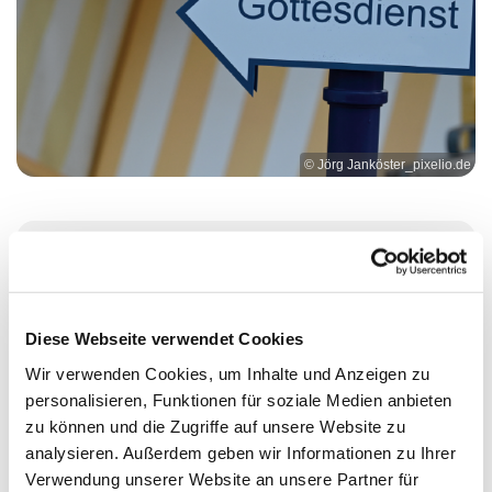
© Jörg Janköster_pixelio.de
Sonntag, 2. August 2026, 11:00 - 12:00
Uhr
Diese Webseite verwendet Cookies
Ev. Kirchengemeinde Essen-
Wir verwenden Cookies, um Inhalte und Anzeigen zu
personalisieren, Funktionen für soziale Medien anbieten
Rellinghausen, Oberstraße 65, 45134
zu können und die Zugriffe auf unsere Website zu
Essen
analysieren. Außerdem geben wir Informationen zu Ihrer
Verwendung unserer Website an unsere Partner für