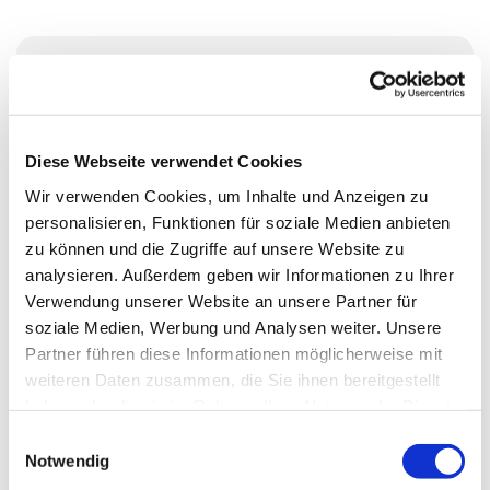
Sonntag, 2. Januar 2028, 11:00 - 12:00
Uhr
Diese Webseite verwendet Cookies
Ev. Kirchengemeinde Essen-
Wir verwenden Cookies, um Inhalte und Anzeigen zu
Rellinghausen, Oberstraße 65, 45134
personalisieren, Funktionen für soziale Medien anbieten
zu können und die Zugriffe auf unsere Website zu
Essen
analysieren. Außerdem geben wir Informationen zu Ihrer
Verwendung unserer Website an unsere Partner für
Pfr. Markus Söffge
soziale Medien, Werbung und Analysen weiter. Unsere
Partner führen diese Informationen möglicherweise mit
weiteren Daten zusammen, die Sie ihnen bereitgestellt
haben oder die sie im Rahmen Ihrer Nutzung der Dienste
gesammelt haben.
E
Notwendig
i