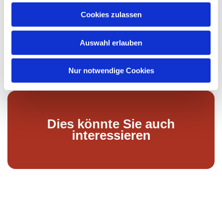
u
Cookies zulassen
s
w
Auswahl erlauben
a
h
l
Nur notwendige Cookies
Dies könnte Sie auch
interessieren