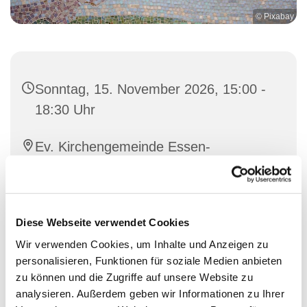
© Pixabay
Sonntag, 15. November 2026, 15:00 -
18:30 Uhr
Ev. Kirchengemeinde Essen-
Rellinghausen, Bodelschwinghstr. 6,
Gemeindezentrum, 45134 Essen
Diese Webseite verwendet Cookies
Ruth Walmeroth; Oliver Kaumann
Wir verwenden Cookies, um Inhalte und Anzeigen zu
personalisieren, Funktionen für soziale Medien anbieten
zu können und die Zugriffe auf unsere Website zu
analysieren. Außerdem geben wir Informationen zu Ihrer
Das Friedenscafé möchte ein Ort des Einander