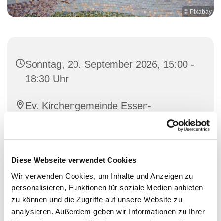
© Pixabay
Sonntag, 20. September 2026, 15:00 -
18:30 Uhr
Ev. Kirchengemeinde Essen-
Rellinghausen, Bodelschwinghstr. 6,
Gemeindezentrum, 45134 Essen
Diese Webseite verwendet Cookies
Ruth Walmeroth; Oliver Kaumann
Wir verwenden Cookies, um Inhalte und Anzeigen zu
personalisieren, Funktionen für soziale Medien anbieten
zu können und die Zugriffe auf unsere Website zu
analysieren. Außerdem geben wir Informationen zu Ihrer
Das Friedenscafé möchte ein Ort des Einander