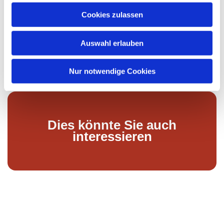
u
Cookies zulassen
s
w
Auswahl erlauben
a
h
l
Nur notwendige Cookies
Dies könnte Sie auch
interessieren