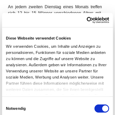
An jedem zweiten Dienstag eines Monats treffen
sich 12 bis 15 Männer verschiedenen Alters mit
verschiedenen Berufserfahrungen. Auch ihre Nähe
oder Distanz zur Gemeinde und zum christlichen
Glauben ist unterschiedlich. Einige sind
regelmäßige Gottesdienstteilnehmer, einige nicht.
Diese Webseite verwendet Cookies
Manche kommen aus anderen Stadtteilen.
Wir verwenden Cookies, um Inhalte und Anzeigen zu
Insgesamt beteiligen sich ungefähr 20 Männer.
personalisieren, Funktionen für soziale Medien anbieten
Natürlich können nicht alle regelmäßig dabei sein.
zu können und die Zugriffe auf unsere Website zu
Die Männer reden über Gott und die Welt: Über Frage
analysieren. Außerdem geben wir Informationen zu Ihrer
n und Krisen der Gesellschaft und des Alltags;
Verwendung unserer Website an unsere Partner für
und darüber, ob die Gottesfrage eine
soziale Medien, Werbung und Analysen weiter. Unsere
Menschheitsfrage, eine Lebensfrage oder eine
Partner führen diese Informationen möglicherweise mit
Nebenfrage ist. Hat sie eine Bedeutung für unser
weiteren Daten zusammen, die Sie ihnen bereitgestellt
persönliches Leben und unsere Meinung? Klar ist:
haben oder die sie im Rahmen Ihrer Nutzung der Dienste
Wir können Gott nicht wahrnehmen, wie man
gesammelt haben.
E
einen Gegenstand wahrnimmt. „Einen Gott, den es
Notwendig
i
gibt, gibt es nicht“, sagt Dietrich Bonhoeffer.