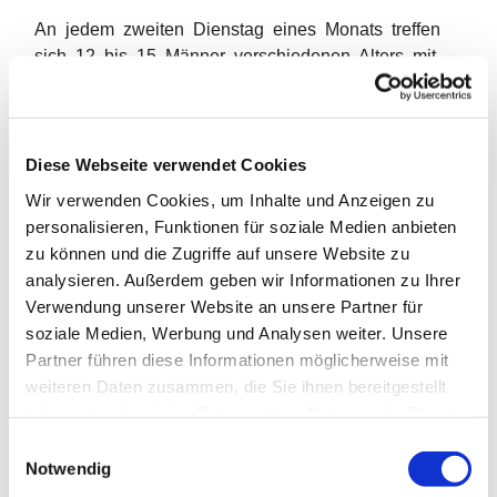
An jedem zweiten Dienstag eines Monats treffen
sich 12 bis 15 Männer verschiedenen Alters mit
verschiedenen Berufserfahrungen. Auch ihre Nähe
oder Distanz zur Gemeinde und zum christlichen
Glauben ist unterschiedlich. Einige sind
regelmäßige Gottesdienstteilnehmer, einige nicht.
Diese Webseite verwendet Cookies
Manche kommen aus anderen Stadtteilen.
Wir verwenden Cookies, um Inhalte und Anzeigen zu
Insgesamt beteiligen sich ungefähr 20 Männer.
personalisieren, Funktionen für soziale Medien anbieten
Natürlich können nicht alle regelmäßig dabei sein.
zu können und die Zugriffe auf unsere Website zu
Die Männer reden über Gott und die Welt: Über Frage
analysieren. Außerdem geben wir Informationen zu Ihrer
n und Krisen der Gesellschaft und des Alltags;
Verwendung unserer Website an unsere Partner für
und darüber, ob die Gottesfrage eine
soziale Medien, Werbung und Analysen weiter. Unsere
Menschheitsfrage, eine Lebensfrage oder eine
Partner führen diese Informationen möglicherweise mit
Nebenfrage ist. Hat sie eine Bedeutung für unser
weiteren Daten zusammen, die Sie ihnen bereitgestellt
persönliches Leben und unsere Meinung? Klar ist:
haben oder die sie im Rahmen Ihrer Nutzung der Dienste
Wir können Gott nicht wahrnehmen, wie man
gesammelt haben.
E
einen Gegenstand wahrnimmt. „Einen Gott, den es
Notwendig
i
gibt, gibt es nicht“, sagt Dietrich Bonhoeffer.