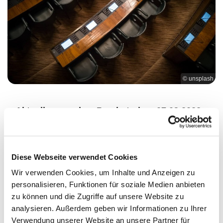
© unsplash
Aktuelles aus dem Presbyterium 07.03.2022
In seiner
Sitzung am 07.03.2022
hat
das
Presbyterium
unter anderem über die folgenden
Themen beraten und beschlossen:
Diese Webseite verwendet Cookies
Für das Projekt "GießkannenheldInnen" sind
Wir verwenden Cookies, um Inhalte und Anzeigen zu
zwei Wasserbehälter geliefert worden, die nach
personalisieren, Funktionen für soziale Medien anbieten
der Frostperiode an die Regenfallrohre
zu können und die Zugriffe auf unsere Website zu
angeschlossen werden sollen.
analysieren. Außerdem geben wir Informationen zu Ihrer
Die Behälter stehen zwischen Kirche und
Verwendung unserer Website an unsere Partner für