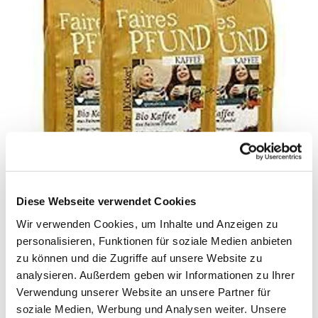
© GePa Faire Trade Company
"Faires Pfund Bio Kaffee" - der Testsieger
Diese Webseite verwendet Cookies
jetzt auch bei uns
Wir verwenden Cookies, um Inhalte und Anzeigen zu
"Faires Pfund Bio Kaffee" als Testsieger bei
personalisieren, Funktionen für soziale Medien anbieten
zu können und die Zugriffe auf unsere Website zu
ÖKO-Test
analysieren. Außerdem geben wir Informationen zu Ihrer
Verwendung unserer Website an unsere Partner für
In der November-Ausgabe der Zeitschrift ÖKO-TEST
soziale Medien, Werbung und Analysen weiter. Unsere
hat unser Bio-Kaffee „Faires Pfund“ die Bestnote „gut“