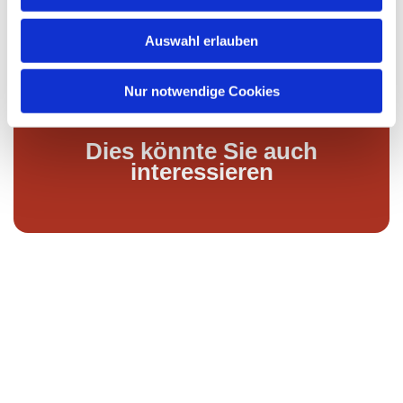
s
Rösten entsteht.
w
Auswahl erlauben
a
h
l
Nur notwendige Cookies
Dies könnte Sie auch
interessieren