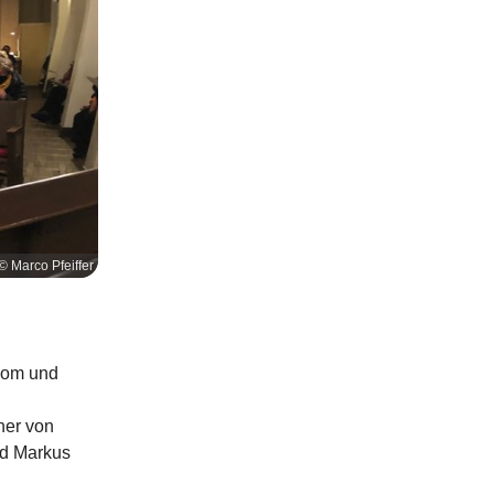
© Marco Pfeiffer
oom und
her von
nd Markus