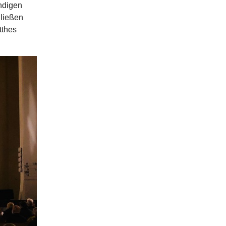
ndigen
 ließen
tthes