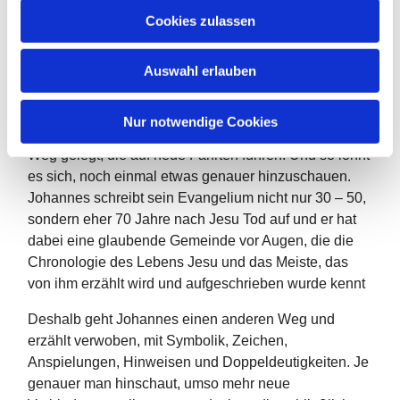
u
aber nehmen wir mit unserem nächsten Lied auf
Cookies zulassen
s
unsere Weise
w
diese Freude auf und singen Jesus und Gott zum Lob:
Auswahl erlauben
a
(Im Gottesdienst wurde jetzt
Lied 66 gesungen)
h
Ende gut – alles gut ... könnte man sagen
l
Nur notwendige Cookies
Hätte Johannes uns nicht ein paar Brotkrumen auf den
Weg gelegt, die auf neue Fährten führen. Und so lohnt
es sich, noch einmal etwas genauer hinzuschauen.
Johannes schreibt sein Evangelium nicht nur 30 – 50,
sondern eher 70 Jahre nach Jesu Tod auf und er hat
dabei eine glaubende Gemeinde vor Augen, die die
Chronologie des Lebens Jesu und das Meiste, das
von ihm erzählt wird und aufgeschrieben wurde kennt
Deshalb geht Johannes einen anderen Weg und
erzählt verwoben, mit Symbolik, Zeichen,
Anspielungen, Hinweisen und Doppeldeutigkeiten. Je
genauer man hinschaut, umso mehr neue