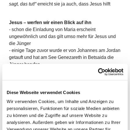
sagt, das tut!“
erreicht sie ja auch, dass Jesus hilft
Jesus – werfen wir einen Blick auf ihn
- schon die Einladung von Maria erscheint
ungewöhnlich und das gilt umso mehr für Jesus und
die Jünger
- einige Tage zuvor wurde er von Johannes am Jordan
getauft und hat am See Genezareth in Betsaida die
Jünger berufen
- und dann geht er sozusagen auf direktem Weg nach
Kana? Merkwürdig
- und warum ärgert Jesus sich so über Marias Hinweis
mit dem Wein?
Diese Webseite verwendet Cookies
- und was meint er mit „Meine Stunde ist noch nicht
Wir verwenden Cookies, um Inhalte und Anzeigen zu
gekommen?“
personalisieren, Funktionen für soziale Medien anbieten
- welche Stunde? – eine eigenartige Antwort
zu können und die Zugriffe auf unsere Website zu
- vielleicht war es Jesus aber auch unangenehm, dass
analysieren. Außerdem geben wir Informationen zu Ihrer
er seine Macht, als allererstes bei einer Hochzeit
Verwendung unserer Website an unsere Partner für