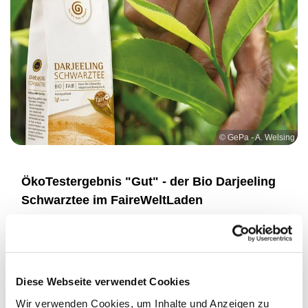
© GePa - A. Welsing
ÖkoTestergebnis "Gut" - der Bio Darjeeling
Schwarztee im FaireWeltLaden
Das ist wirklich unfassbar:
15 von 24 durch ÖKOTEST getestete schwarze
Teesorten enthalten Pestizide und sogar Glyphosat.
Diese Webseite verwendet Cookies
Der Bio-Darjeeling-Schwarztee der GEPA wurde mit
„gut“ ausgezeichnet und gehört damit zu den top 5
Wir verwenden Cookies, um Inhalte und Anzeigen zu