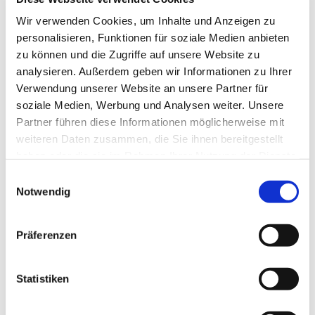
Wir verwenden Cookies, um Inhalte und Anzeigen zu
personalisieren, Funktionen für soziale Medien anbieten
zu können und die Zugriffe auf unsere Website zu
analysieren. Außerdem geben wir Informationen zu Ihrer
© Markus Söffge
Verwendung unserer Website an unsere Partner für
soziale Medien, Werbung und Analysen weiter. Unsere
Partner führen diese Informationen möglicherweise mit
Taizégebet
weiteren Daten zusammen, die Sie ihnen bereitgestellt
Herzliche Einladung zum Taizégebet am Freitag, den
haben oder die sie im Rahmen Ihrer Nutzung der Dienste
20. Oktober um 19 Uhr in der Kapelle der ev. Kirche.
gesammelt haben.
E
Das Gebet wird ganz bewusst als Friedensgebet für
Notwendig
i
Israel gestaltet. Wenn Sie noch Fragen haben, melden
n
Sie sich gerne bei Pfn. Reichart
w
(carolin.reichart@ekir.de) oder Pfr. Söffge.
Präferenzen
i
l
l
Statistiken
i
g