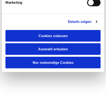
Marketing
u
Dies könnte Sie auch
n
interessieren
g
Details zeigen
s
a
u
Cookies zulassen
s
w
Auswahl erlauben
a
h
l
Nur notwendige Cookies