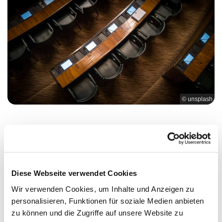
© unsplash
Aktuelles aus dem Presbyterium vom
16.10.2023
In seiner Sitzung vom 16.10.2023 hat das
Presbyterium unter anderem die folgenden Themen
Diese Webseite verwendet Cookies
beraten und beschlossen:
Wir verwenden Cookies, um Inhalte und Anzeigen zu
personalisieren, Funktionen für soziale Medien anbieten
Die ersten Gespräche über die
zu können und die Zugriffe auf unsere Website zu
gemeindeübergreifende Zusammenarbeit im Rahmen