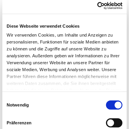
Diese Webseite verwendet Cookies
© Marco Pfeiffer
Wir verwenden Cookies, um Inhalte und Anzeigen zu
personalisieren, Funktionen für soziale Medien anbieten
zu können und die Zugriffe auf unsere Website zu
Apfelbäumchen gepflanzt
analysieren. Außerdem geben wir Informationen zu Ihrer
Die Gruppe "Umwelt- und Klimaschutz" in unserer
Verwendung unserer Website an unsere Partner für
Gemeinde beschäftigt sich unter anderem mit der
soziale Medien, Werbung und Analysen weiter. Unsere
naturnahen Gestaltung unserer Außenanlagen. Als
Partner führen diese Informationen möglicherweise mit
erste Aktion hat die Gruppe vier Apfelsäulen gepflanzt,
weiteren Daten zusammen, die Sie ihnen bereitgestellt
die im Frühling schön blühen und vielleicht schon in
haben oder die sie im Rahmen Ihrer Nutzung der Dienste
diesem Jahr leckere Äpfel hervorbringen. Demnächst
gesammelt haben.
E
werden noch zwei Kirschbäumchen dazukommen.
Notwendig
i
Sukzessive wollen wir unser Außengelände noch
n
insektenfreundlicher und naturnäher gestalten.
w
Präferenzen
i
Die Gruppe sucht noch fleißige Mitstreiterinnen und