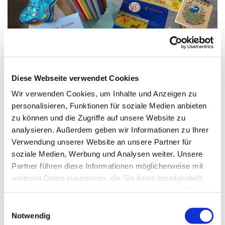
Diese Webseite verwendet Cookies
© Foto: Heidi Huft
Wir verwenden Cookies, um Inhalte und Anzeigen zu
personalisieren, Funktionen für soziale Medien anbieten
"Schultüten-Alarm" im FaireWeltLaden !
zu können und die Zugriffe auf unsere Website zu
Noch genießen alle Familien die Sommerferien.
analysieren. Außerdem geben wir Informationen zu Ihrer
Verwendung unserer Website an unsere Partner für
Doch die kleinen I-Dötzchen träumen bereits vom 1.
soziale Medien, Werbung und Analysen weiter. Unsere
Schultag und natürlich von der Schultüte !!
Partner führen diese Informationen möglicherweise mit
weiteren Daten zusammen, die Sie ihnen bereitgestellt
Viele nette kleine Überraschungen gibt es in unserem
haben oder die sie im Rahmen Ihrer Nutzung der Dienste
Laden und es macht Spaß, bei uns zu stöbern !
gesammelt haben.
E
Übrigens wir sind die ganzen Sommerferien über da.
Notwendig
i